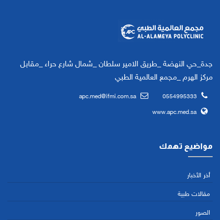
جدة_حي النهضة _طريق الامير سلطان _شمال شارع حراء _مقابل
مركز الهرم _مجمع العالمية الطبي
apc.med@ifmi.com.sa
0554995333
www.apc.med.sa
مواضيع تهمك
أخر الأخبار
مقالات طبية
الصور