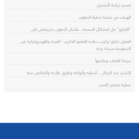
قسم جراحة التجميل
الهدف من عملية شفط الدهون
"الكرايو" حل لمشاكل السمنة.. علشان الدهون مترجعش تانى
افضل دكتور تركيب دعامه العضو الذكرى - المرنه والهيدروليكية فى
السعودية مدينة جدة
سرعة القذف وعلاجها
التثدي عند الرجال .. أسبابه وأنواعه وطرق علاجه والتخلص منه
عملية تصغير الصدر