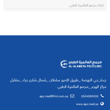
لماذا مجمع العالمية الطبي
جدة_حي النهضة _طريق الامير سلطان _شمال شارع حراء _مقابل
مركز الهرم _مجمع العالمية الطبي
apc.med@ifmi.com.sa
0554995333
www.apc.med.sa