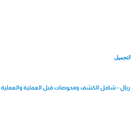
فط وشد ترهلات البطن 14999 ريال - شامل الكشف وفحوصات قبل العملية والعملية