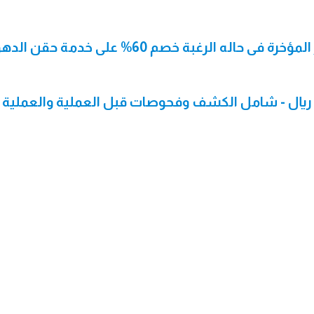
اله الرغبة خصم 60% على خدمة حقن الدهون
فط وشد ترهلات البطن 14999 ريال - شامل الكشف وفحوصات قبل العملية والعملية