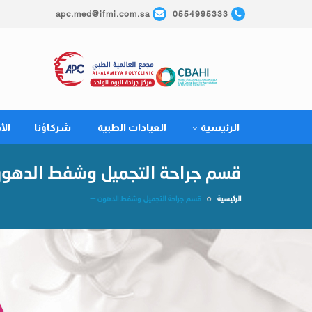
apc.med@ifmi.com.sa
0554995333
الرئيسية
العيادات الطبية
شركاؤنا
الأ
قسم جراحة التجميل وشفط الدهون
الرئيسية
قسم جراحة التجميل وشفط الدهون --