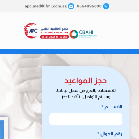
apc.med@ifmi.com.sa
0554995333
الرئيسية
العيادات الطبية
شركاؤنا
الأ
حجز المواعيد
للاستفادة بالعروض سجل بياناتك
وسيتم التواصل لتأكيد للحجز
الاســـــــــم
*
رقم الجوال
*