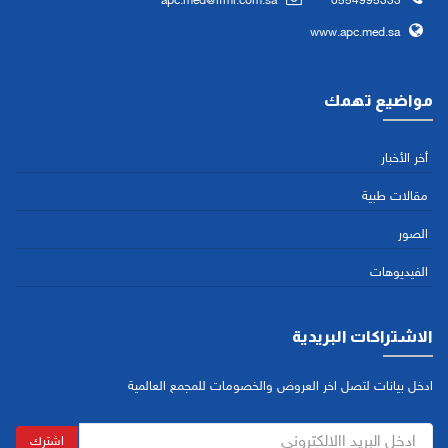
apc.med@ifmi.com.sa
0554995333
www.apc.med.sa
مواضيع تهمك
أخر الأخبار
مقالات طبية
الصور
الفيديوهات
الاشتراكات البريدية
ادخل بيانات لتصل اخر العروض والخصومات للمجمع العالمية
اشترك