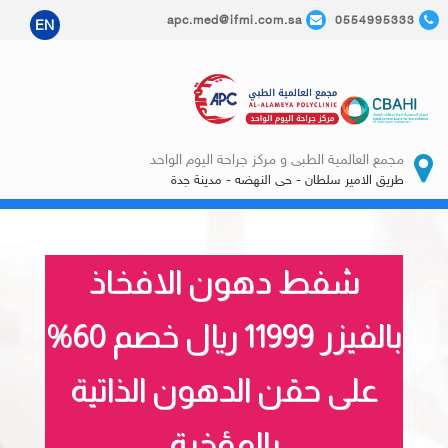
apc.med@ifmi.com.sa
0554995333
EN
مجمع العالمية الطبى و مركز جراحة اليوم الواحد
طريق الامير سلطان - حى النهضه - مدينة جدة
شفط دهون الافخاذ
بالفيزر 11999 ريال خصم 60%
على حقن الدهون الذاتية
بالمؤخرة