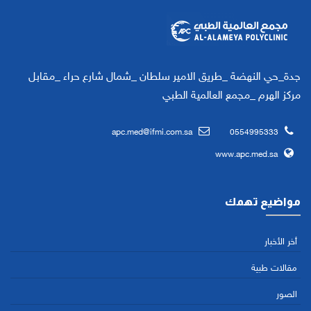
جدة_حي النهضة _طريق الامير سلطان _شمال شارع حراء _مقابل
مركز الهرم _مجمع العالمية الطبي
apc.med@ifmi.com.sa
0554995333
www.apc.med.sa
مواضيع تهمك
أخر الأخبار
مقالات طبية
الصور