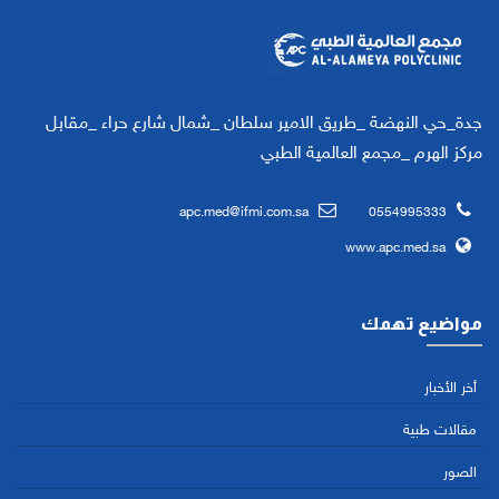
جدة_حي النهضة _طريق الامير سلطان _شمال شارع حراء _مقابل
مركز الهرم _مجمع العالمية الطبي
apc.med@ifmi.com.sa
0554995333
www.apc.med.sa
مواضيع تهمك
أخر الأخبار
مقالات طبية
الصور