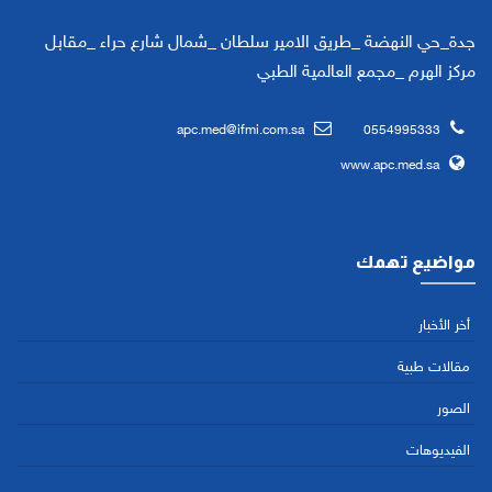
جدة_حي النهضة _طريق الامير سلطان _شمال شارع حراء _مقابل
مركز الهرم _مجمع العالمية الطبي
apc.med@ifmi.com.sa
0554995333
www.apc.med.sa
مواضيع تهمك
أخر الأخبار
مقالات طبية
الصور
الفيديوهات