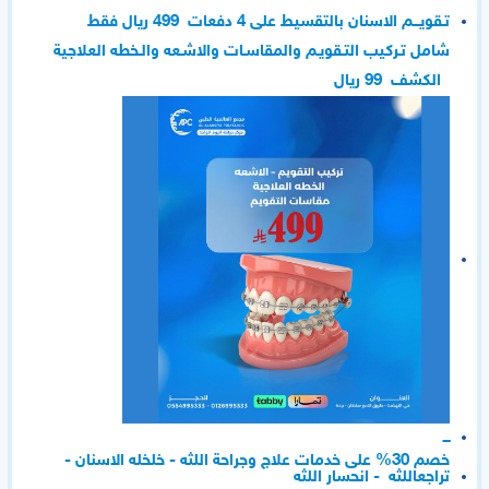
تـقويـــم
الاسنان بالتقسيط على 4 دفعات
499 ريال فقط
شامل تـركيب التـقويـم والمقاسـات والاشـعه والـخطه العلاجية
الكشف 99 ريال
ـــ
خصم 30% على خدمات علاج وجراحة اللثه - خلخله الاسنان -
تراجعاللثه - انحسار اللثه