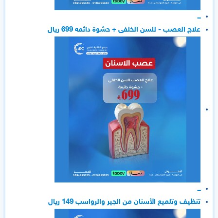
ـــ
علاج العصب - للسن الخلفى + حشوة دائمه 699 ريال
ـــ
تنظيف وتلميع الأسنان من الجير والرواسب 149 ريال