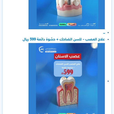
ـــ
علاج العصب - للسن الضاحك + حشوة دائمة 599 ريال