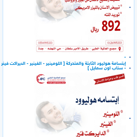
-
إبتسامة هوليود الثابتة والمتحركة [ اللومينير - الفينير - الديراكت فينر
- سناب اون سمايل ]