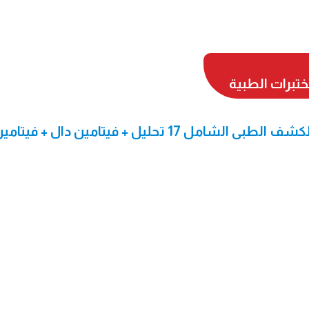
تبرات الطبية
الفحوصات الاكثر طلبا - فحوصات الكشف الطبى الشامل 17 تحليل + فيتامين دال + فيتا