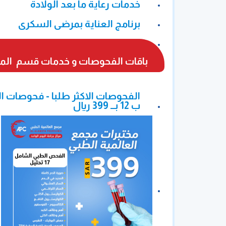
خدمات رعاية ما بعد الولادة
برنامج العناية بمرضى السكرى
العناية بالتقرحات السريرية والجروح
باقات الفحوصات و خدمات قسم المخ
العناية بكبار السن
ب 12 بــ 399 ريال